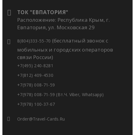
ТОК "ЕВПАТОРИЯ"
Расположение: Республика Крым, г.
Евпатория, ул. Московская 29
(бесплатный звонок с
8(804)333-55-70
мобильных и городских операторов
связи России)
+7(495) 240-8281
+7(812) 409-4530
+7(978) 008-71-59
+7(978) 008-71-59 (вт.ч. Viber, Whatsapp)
+7(978) 100-37-67
Order@travel-Cards.ru