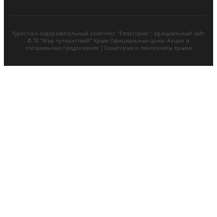
Туристско-оздоровительный комплекс "Евпатория": официальный сайт
©
ТК "Мир путешествий" Крым.Официальные цены. Акции и
специальные предложения
|
Санатории и пансионаты Крыма